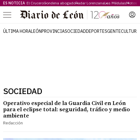
ES NOTICIA
El Crucero
Condena abogado
Radar Lorenzana
Las Médulas
Motos 
Menú
ÚLTIMA HORA
LEÓN
PROVINCIA
SOCIEDAD
DEPORTES
GENTE
CULTURA
SOCIEDAD
Operativo especial de la Guardia Civil en León
para el eclipse total: seguridad, tráfico y medio
ambiente
Redacción