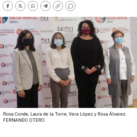
Comentarios
Facebook
Twitter
Whatsapp
Telegram
Copiar
enlace
Rosa Conde, Laura de la Torre, Vera López y Rosa Álvarez.
FERNANDO OTERO