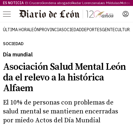
ES NOTICIA
El Crucero
Condena abogado
Radar Lorenzana
Las Médulas
Motos 
Menú
ÚLTIMA HORA
LEÓN
PROVINCIA
SOCIEDAD
DEPORTES
GENTE
CULTURA
SOCIEDAD
Día mundial
Asociación Salud Mental León
da el relevo a la histórica
Alfaem
El 10% de personas con problemas de
salud mental se mantienen encerradas
por miedo Actos del Día Mundial