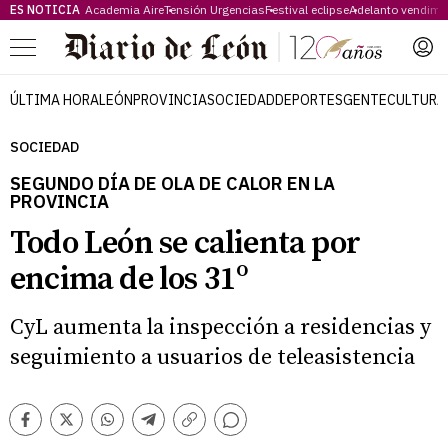
ES NOTICIA
Academia Aire
Tensión Urgencias
Festival eclipse
Adelanto vendimi
Menú
ÚLTIMA HORA
LEÓN
PROVINCIA
SOCIEDAD
DEPORTES
GENTE
CULTURA
SOCIEDAD
SEGUNDO DÍA DE OLA DE CALOR EN LA
PROVINCIA
Todo León se calienta por
encima de los 31º
CyL aumenta la inspección a residencias y
seguimiento a usuarios de teleasistencia
Comentarios
Facebook
Twitter
Whatsapp
Telegram
Copiar
enlace