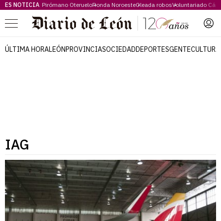
ES NOTICIA
Pirómano Oteruelo
Ronda Noroeste
Oleada robos
Voluntariado Cári
Menú
ÚLTIMA HORA
LEÓN
PROVINCIA
SOCIEDAD
DEPORTES
GENTE
CULTURA
IAG