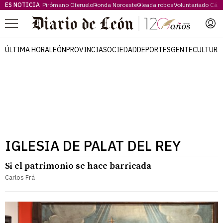
ES NOTICIA
Pirómano Oteruelo
Ronda Noroeste
Oleada robos
Voluntariado Cári
Menú
ÚLTIMA HORA
LEÓN
PROVINCIA
SOCIEDAD
DEPORTES
GENTE
CULTURA
IGLESIA DE PALAT DEL REY
Si el patrimonio se hace barricada
Carlos Frá