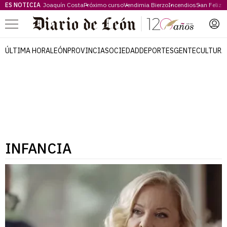
ES NOTICIA
Joaquín Costa
Próximo curso
Vendimia Bierzo
Incendios
San Feliz
Menú
ÚLTIMA HORA
LEÓN
PROVINCIA
SOCIEDAD
DEPORTES
GENTE
CULTURA
INFANCIA