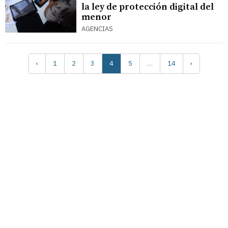
la ley de protección digital del
menor
AGENCIAS
‹
1
2
3
4
5
…
14
›