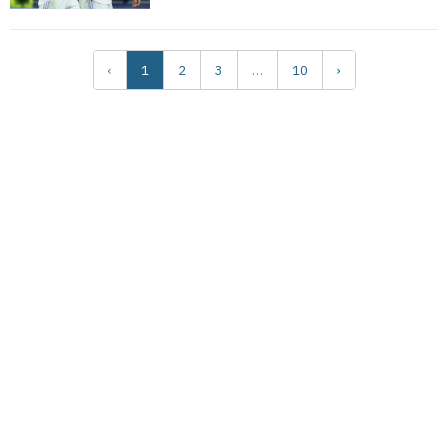
‹
1
2
3
…
10
›