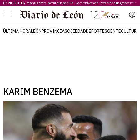
ES NOTICIA
Manuscrito inédito
Paradilla Gordón
Ronda Rosaleda
Ingreso míni
Menú
ÚLTIMA HORA
LEÓN
PROVINCIA
SOCIEDAD
DEPORTES
GENTE
CULTURA
KARIM BENZEMA