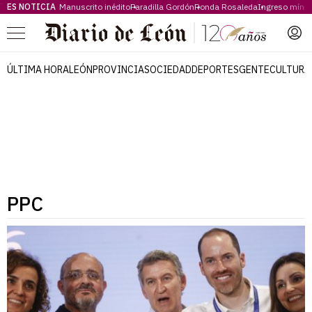
ES NOTICIA
Manuscrito inédito
Paradilla Gordón
Ronda Rosaleda
Ingreso míni
Menú
ÚLTIMA HORA
LEÓN
PROVINCIA
SOCIEDAD
DEPORTES
GENTE
CULTURA
PPC