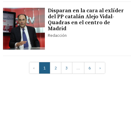
Disparan en la cara al exlíder
del PP catalán Alejo Vidal-
Quadras en el centro de
Madrid
Redacción
‹
1
2
3
…
6
›