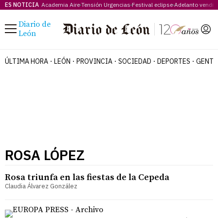
ES NOTICIA
Academia Aire
Tensión Urgencias
Festival eclipse
Adelanto vendim
Diario de
Menú
León
ÚLTIMA HORA
LEÓN
PROVINCIA
SOCIEDAD
DEPORTES
GENTE
ROSA LÓPEZ
Rosa triunfa en las fiestas de la Cepeda
Claudia Álvarez González