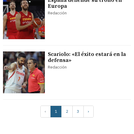
España defiende su trono en
Europa
Redacción
Scariolo: «El éxito estará en la
defensa»
Redacción
‹
1
2
3
›