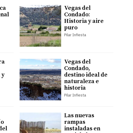
ica
Vegas del
onal
Condado:
Historia y aire
puro
Pilar Infiesta
ra
Vegas del
Condado,
 y
destino ideal de
naturaleza e
historia
Pilar Infiesta
Las nuevas
ío
rampas
del
instaladas en