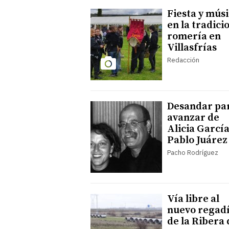
Fiesta y mús
en la tradici
romería en
Villasfrías
Redacción
Desandar pa
avanzar de
Alicia García
Pablo Juárez
Pacho Rodríguez
Vía libre al
nuevo regad
de la Ribera 