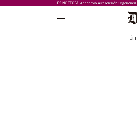
ES NOTICIA
Academia Aire
Tensión Urgencias
F
Menú
ÚL