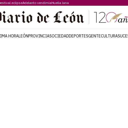
estival eclipse
Adelanto vendimia
Huella lana
TIMA HORA
LEÓN
PROVINCIA
SOCIEDAD
DEPORTES
GENTE
CULTURA
SUCE