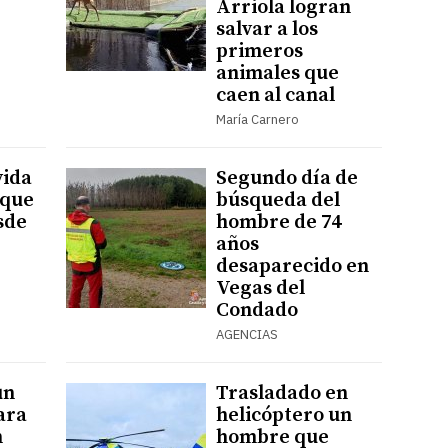
Arriola logran
salvar a los
primeros
animales que
caen al canal
María Carnero
vida
Segundo día de
 que
búsqueda del
sde
hombre de 74
años
desaparecido en
Vegas del
Condado
AGENCIAS
un
Trasladado en
ara
helicóptero un
n
hombre que