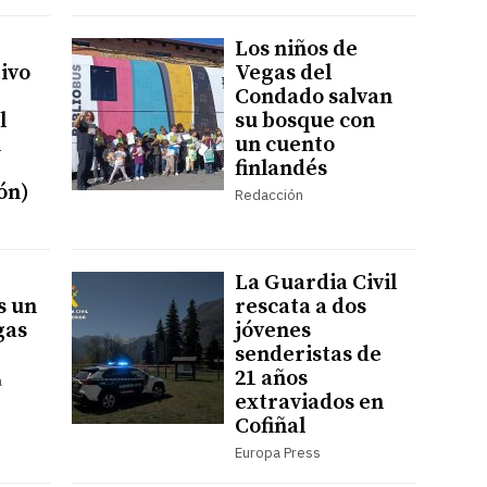
Los niños de
ivo
Vegas del
Condado salvan
l
su bosque con
n
un cuento
finlandés
ón)
Redacción
La Guardia Civil
s un
rescata a dos
gas
jóvenes
senderistas de
21 años
a
extraviados en
Cofiñal
Europa Press