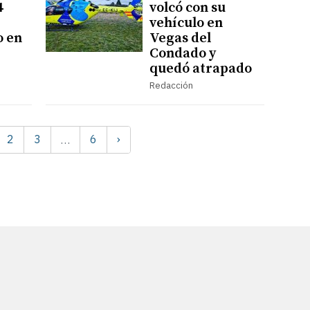
4
volcó con su
vehículo en
o en
Vegas del
Condado y
quedó atrapado
Redacción
2
3
6
›
…