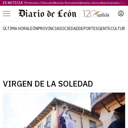
ES NOTICIA
Pirómano Oteruelo
Ronda Noroeste
Oleada robos
Voluntariado Cári
Menú
ÚLTIMA HORA
LEÓN
PROVINCIA
SOCIEDAD
DEPORTES
GENTE
CULTURA
VIRGEN DE LA SOLEDAD