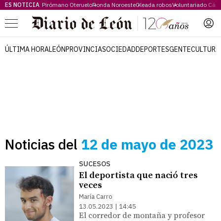
ES NOTICIA
Pirómano Oteruelo
Ronda Noroeste
Oleada robos
Voluntariado Cári
Menú
ÚLTIMA HORA
LEÓN
PROVINCIA
SOCIEDAD
DEPORTES
GENTE
CULTURA
Noticias del
12 de mayo de 2023
SUCESOS
El deportista que nació tres
veces
María Carro
13.05.2023 | 14:45
El corredor de montaña y profesor