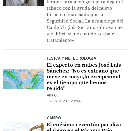
terapia farmacológica para dejar el
tabaco con la ayuda del nuevo
fármaco financiado por la
Seguridad Social. La neumóloga del
Caule Virginia Serrano subraya que
«lo difícil viene cuando acaba el
tratamiento»
FÍSICA Y METEOROLOGÍA
El experto en nubes José Luis
Sánchez: "No es extraño que
nieve en mayo,lo excepcional
es el tiempo que hemos
tenido"
Ana Gil
12.05.2023 | 20:14
CAMPO
El enésimo reventón paraliza
el riego en el Páramo Bajo