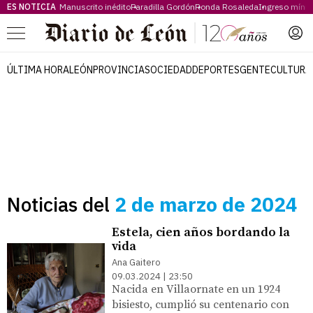
ES NOTICIA
Manuscrito inédito
Paradilla Gordón
Ronda Rosaleda
Ingreso míni
Menú
ÚLTIMA HORA
LEÓN
PROVINCIA
SOCIEDAD
DEPORTES
GENTE
CULTURA
Noticias del
2 de marzo de 2024
Estela, cien años bordando la
vida
Ana Gaitero
09.03.2024 | 23:50
Nacida en Villaornate en un 1924
bisiesto, cumplió su centenario con