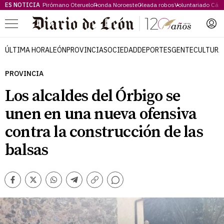
ES NOTICIA
Pirómano Oteruelo
Ronda Noroeste
Oleada robos
Voluntariado Cári
Menú
ÚLTIMA HORA
LEÓN
PROVINCIA
SOCIEDAD
DEPORTES
GENTE
CULTURA
PROVINCIA
Los alcaldes del Órbigo se
unen en una nueva ofensiva
contra la construcción de las
balsas
Comentarios
Facebook
Twitter
Whatsapp
Telegram
Copiar
enlace