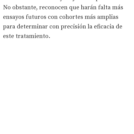
No obstante, reconocen que harán falta más
ensayos futuros con cohortes más amplias
para determinar con precisión la eficacia de
este tratamiento.
La importancia de la robótica doméstica
“Desde el punto de vista clínico se trata de un
trabajo innovador, que refuerza la idea de que
provocar la adaptación neuromuscular activa
mediante resistencia y utilizando robótica
puede modificar parámetros fisiológicos”,
señalan Elena García y Carlos Cumplido, CEO y
director, respectivamente, de Marsi Bionics,