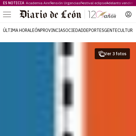
ES NOTICIA
Academia Aire
Tensión Urgencias
Festival eclipse
Adelanto vendimi
Menú
ÚLTIMA HORA
LEÓN
PROVINCIA
SOCIEDAD
DEPORTES
GENTE
CULTURA
Ver 3 fotos