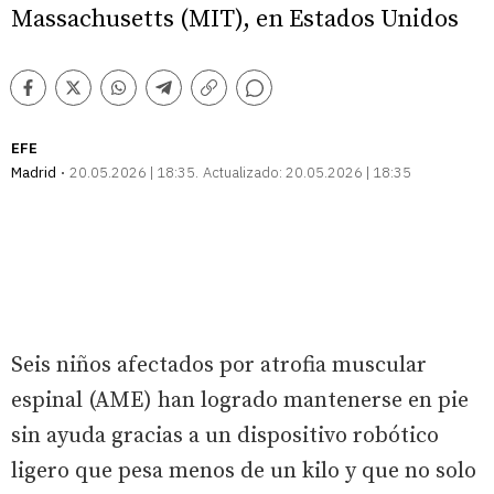
Massachusetts (MIT), en Estados Unidos
Comentarios
Facebook
Twitter
Whatsapp
Telegram
Copiar
enlace
EFE
Madrid
20.05.2026 | 18:35
Actualizado:
20.05.2026 | 18:35
Seis niños afectados por atrofia muscular
espinal (AME) han logrado mantenerse en pie
sin ayuda gracias a un dispositivo robótico
ligero que pesa menos de un kilo y que no solo