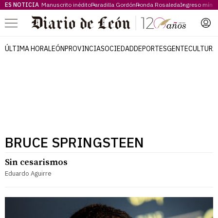
ES NOTICIA
Manuscrito inédito
Paradilla Gordón
Ronda Rosaleda
Ingreso míni
Menú
ÚLTIMA HORA
LEÓN
PROVINCIA
SOCIEDAD
DEPORTES
GENTE
CULTURA
BRUCE SPRINGSTEEN
Sin cesarismos
Eduardo Aguirre