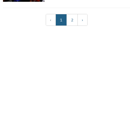
‹
1
2
›