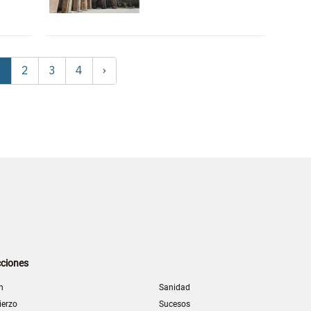
2
3
4
›
1
ciones
n
Sanidad
ierzo
Sucesos