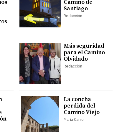
nos
Camino de
Santiago
Redacción
tos
s
Más seguridad
para el Camino
Olvidado
Redacción
n
La concha
perdida del
e
Camino Viejo
ión
María Carro