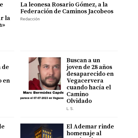
e
La leonesa Rosario Gómez, a la
Federación de Caminos Jacobeos
r la
Redacción
n»
Buscan a un
n de
joven de 28 años
desaparecido en
o en
Vegacervera
cuando hacía el
Camino
Olvidado
L. S.
de
El Ademar rinde
homenaje al