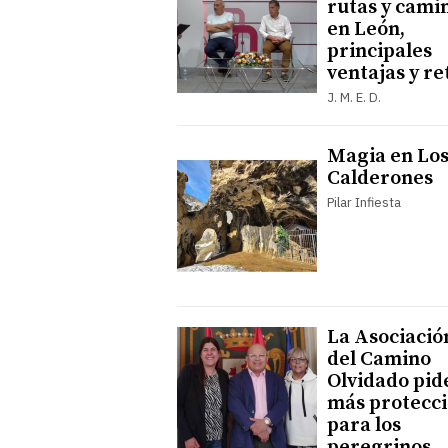
rutas y cami
en León,
principales
ventajas y re
J. M. E. D.
Magia en Lo
Calderones
Pilar Infiesta
La Asociació
del Camino
Olvidado pid
más protecc
para los
peregrinos