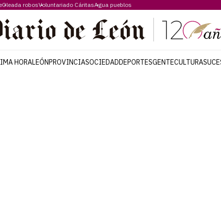
e
Oleada robos
Voluntariado Cáritas
Agua pueblos
TIMA HORA
LEÓN
PROVINCIA
SOCIEDAD
DEPORTES
GENTE
CULTURA
SUCE