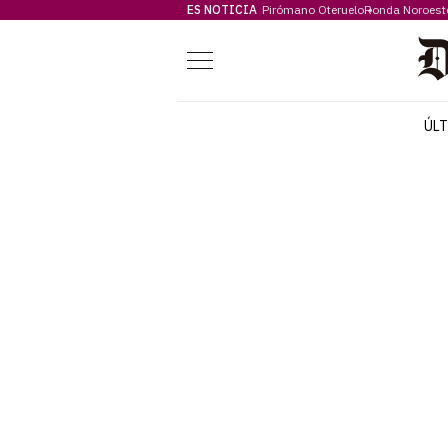
ES NOTICIA
Pirómano Oteruelo
Ronda Noroest
Menú
ÚL