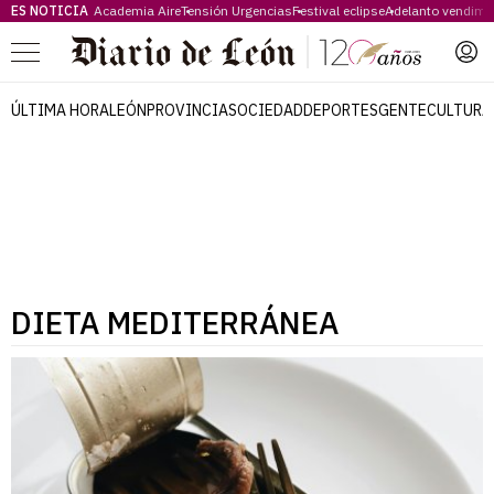
ES NOTICIA
Academia Aire
Tensión Urgencias
Festival eclipse
Adelanto vendimi
Menú
ÚLTIMA HORA
LEÓN
PROVINCIA
SOCIEDAD
DEPORTES
GENTE
CULTURA
DIETA MEDITERRÁNEA