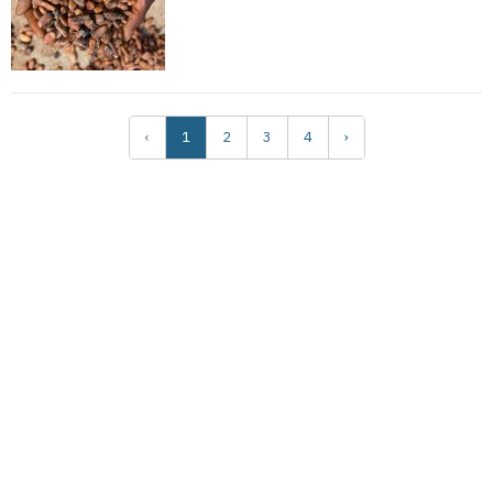
‹
1
2
3
4
›