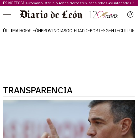
ES NOTICIA
Pirómano Oteruelo
Ronda Noroeste
Oleada robos
Voluntariado Cári
Menú
ÚLTIMA HORA
LEÓN
PROVINCIA
SOCIEDAD
DEPORTES
GENTE
CULTURA
TRANSPARENCIA