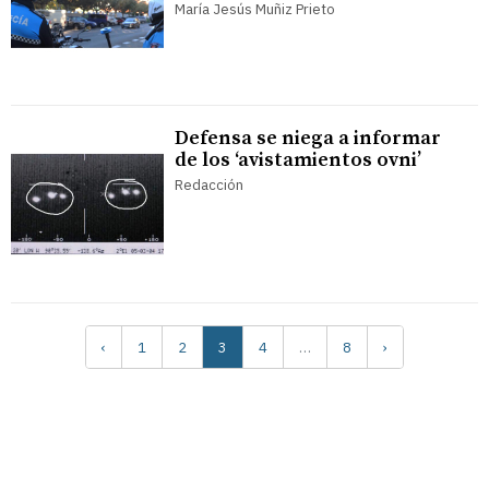
María Jesús Muñiz Prieto
Defensa se niega a informar
de los ‘avistamientos ovni’
Redacción
‹
1
2
3
4
…
8
›