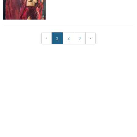
‹
1
2
3
›