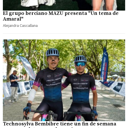
El grupo berciano MAZU presenta "Un tema de
Amaral"
Alejandra Cascallana
Technosylva Bembibre tiene un fin de semana