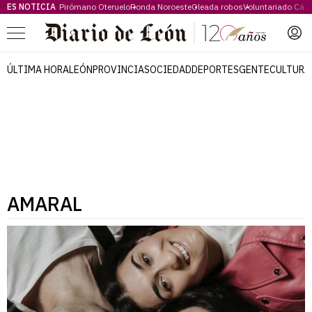
ES NOTICIA
Pirómano Oteruelo
Ronda Noroeste
Oleada robos
Voluntariado Cári
Menú
ÚLTIMA HORA
LEÓN
PROVINCIA
SOCIEDAD
DEPORTES
GENTE
CULTURA
AMARAL