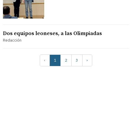
Dos equipos leoneses, a las Olimpiadas
Redacción
‹
1
2
3
›