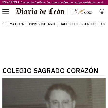
ES NOTICIA
Academia Aire
Tensión Urgencias
Festival eclipse
Adelanto vendimi
Menú
ÚLTIMA HORA
LEÓN
PROVINCIA
SOCIEDAD
DEPORTES
GENTE
CULTURA
COLEGIO SAGRADO CORAZÓN