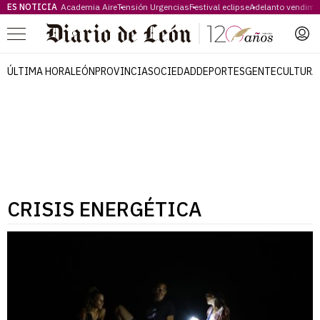
ES NOTICIA
Academia Aire
Tensión Urgencias
Festival eclipse
Adelanto vendimi
Menú
ÚLTIMA HORA
LEÓN
PROVINCIA
SOCIEDAD
DEPORTES
GENTE
CULTURA
CRISIS ENERGÉTICA