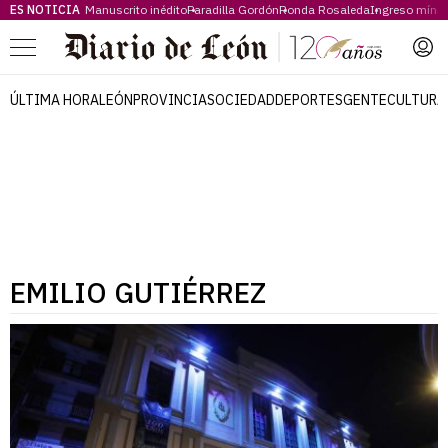
ES NOTICIA
Manuscrito inédito
Paradilla Gordón
Ronda Rosaleda
Ingreso míni
Menú
ÚLTIMA HORA
LEÓN
PROVINCIA
SOCIEDAD
DEPORTES
GENTE
CULTURA
EMILIO GUTIÉRREZ