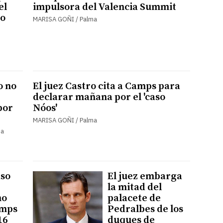
el
impulsora del Valencia Summit
so
MARISA GOÑI / Palma
o no
El juez Castro cita a Camps para
declarar mañana por el 'caso
por
Nóos'
MARISA GOÑI / Palma
ma
aso
El juez embarga
la mitad del
mo
palacete de
amps
Pedralbes de los
16
duques de