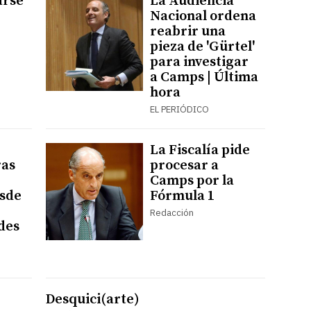
arse
La Audiencia
Nacional ordena
reabrir una
pieza de 'Gürtel'
para investigar
a Camps | Última
hora
EL PERIÓDICO
La Fiscalía pide
ras
procesar a
Camps por la
sde
Fórmula 1
Redacción
des
Desquici(arte)