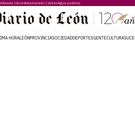
e
Oleada robos
Voluntariado Cáritas
Agua pueblos
TIMA HORA
LEÓN
PROVINCIA
SOCIEDAD
DEPORTES
GENTE
CULTURA
SUCE