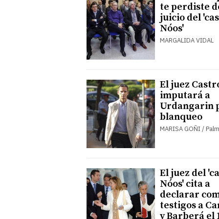
te perdiste d
juicio del 'ca
Nóos'
MARGALIDA VIDAL
El juez Castr
imputará a
Urdangarin 
blanqueo
MARISA GOÑI / Pal
El juez del 'c
Nóos' cita a
declarar co
testigos a C
y Barberá el 