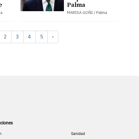
e
Palma
ma
MARISA GOÑI / Palma
2
3
4
5
›
ciones
n
Sanidad