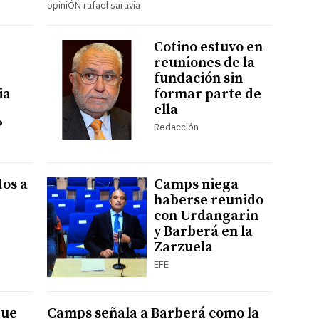
opiniÓN rafael saravia
Cotino estuvo en
reuniones de la
fundación sin
ia
formar parte de
ella
P
Redacción
tos a
Camps niega
haberse reunido
con Urdangarin
y Barberá en la
Zarzuela
EFE
que
Camps señala a Barberá como la