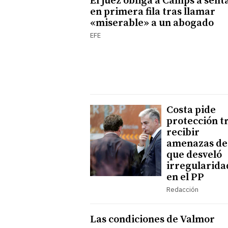
El juez obliga a Camps a sent
en primera fila tras llamar
«miserable» a un abogado
EFE
Costa pide
protección t
recibir
amenazas de
que desveló
irregularida
en el PP
Redacción
Las condiciones de Valmor