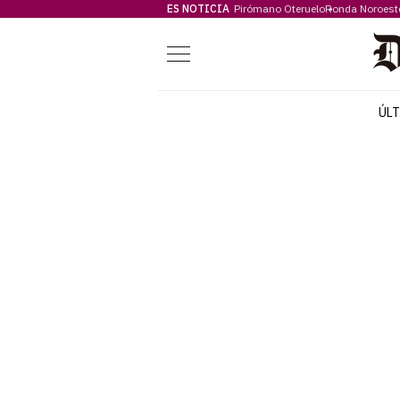
ES NOTICIA
Pirómano Oteruelo
Ronda Noroest
Menú
ÚL