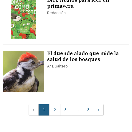
Diez títulos para leer en
primavera
Redacción
El duende alado que mide la
salud de los bosques
Ana Gaitero
‹
1
2
3
…
8
›