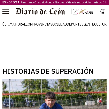
ES NOTICIA
Pirómano Oteruelo
Ronda Noroeste
Oleada robos
Voluntariado Cári
Menú
ÚLTIMA HORA
LEÓN
PROVINCIA
SOCIEDAD
DEPORTES
GENTE
CULTURA
HISTORIAS DE SUPERACIÓN