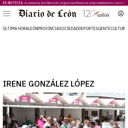
ES NOTICIA
Academia Aire
Tensión Urgencias
Festival eclipse
Adelanto vendimi
Menú
ÚLTIMA HORA
LEÓN
PROVINCIA
SOCIEDAD
DEPORTES
GENTE
CULTURA
IRENE GONZÁLEZ LÓPEZ