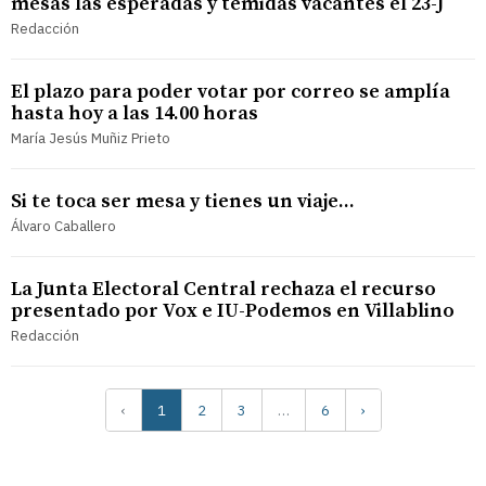
mesas las esperadas y temidas vacantes el 23-J
Redacción
El plazo para poder votar por correo se amplía
hasta hoy a las 14.00 horas
María Jesús Muñiz Prieto
Si te toca ser mesa y tienes un viaje...
Álvaro Caballero
La Junta Electoral Central rechaza el recurso
presentado por Vox e IU-Podemos en Villablino
Redacción
‹
1
2
3
…
6
›