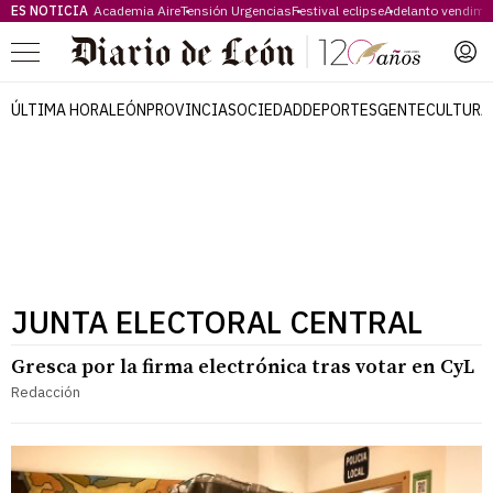
ES NOTICIA
Academia Aire
Tensión Urgencias
Festival eclipse
Adelanto vendimi
Menú
ÚLTIMA HORA
LEÓN
PROVINCIA
SOCIEDAD
DEPORTES
GENTE
CULTURA
JUNTA ELECTORAL CENTRAL
Gresca por la firma electrónica tras votar en CyL
Redacción