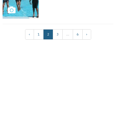
‹
1
2
3
…
6
›