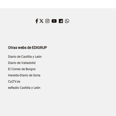
Facebook
Twitter
Instagram
YouTube
Dailymotion
WhatsApp
Otras webs de EDIGRUP
Diario de Castilla y León
Diario de Valladolid
El Correo de Burgos
Heraldo-Diario de Soria
CyLTV.es
esRadio Castilla y León