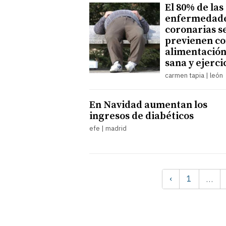
El 80% de las
enfermedad
coronarias s
previenen c
alimentació
sana y ejerci
carmen tapia | león
En Navidad aumentan los
ingresos de diabéticos
efe | madrid
‹
1
…