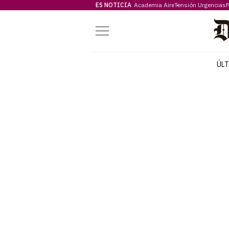
ES NOTICIA
Academia Aire
Tensión Urgencias
F
Menú
ÚL