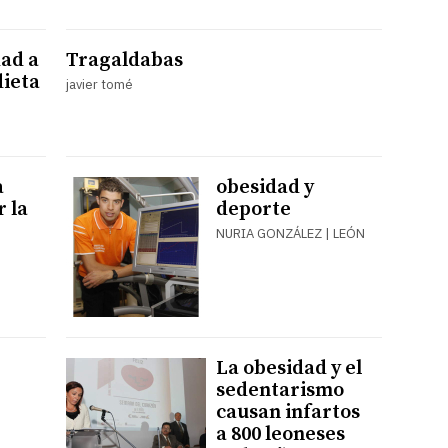
dad a
Tragaldabas
dieta
javier tomé
a
obesidad y
 la
deporte
NURIA GONZÁLEZ | LEÓN
La obesidad y el
sedentarismo
causan infartos
a 800 leoneses