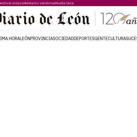
estival eclipse
Adelanto vendimia
Huella lana
TIMA HORA
LEÓN
PROVINCIA
SOCIEDAD
DEPORTES
GENTE
CULTURA
SUCE