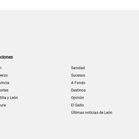
ciones
n
Sanidad
ierzo
Sucesos
vincia
A Fondo
ortes
Destinos
tilla y León
Opinión
tura
El Gallo
Últimas noticias de León