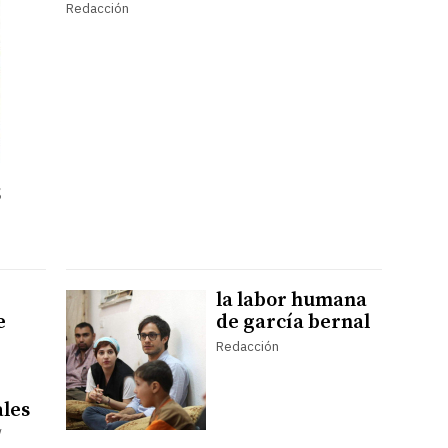
Redacción
5
la labor humana
e
de garcía bernal
Redacción
ales
/