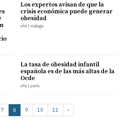
Los expertos avisan de que la
es
crisis económica puede generar
e
obesidad
on
efe | málaga
n
cio
La tasa de obesidad infantil
española es de las más altas de la
Ocde
efe | parís
7
9
10
11
›
8