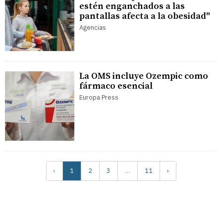
estén enganchados a las
pantallas afecta a la obesidad"
Agencias
La OMS incluye Ozempic como
fármaco esencial
Europa Press
‹
1
2
3
…
11
›