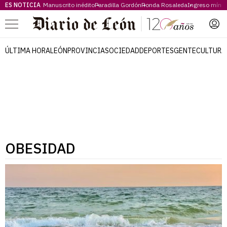
ES NOTICIA
Manuscrito inédito
Paradilla Gordón
Ronda Rosaleda
Ingreso míni
Menú
ÚLTIMA HORA
LEÓN
PROVINCIA
SOCIEDAD
DEPORTES
GENTE
CULTURA
OBESIDAD