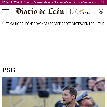
ES NOTICIA
Pirómano Oteruelo
Ronda Noroeste
Oleada robos
Voluntariado Cári
Menú
ÚLTIMA HORA
LEÓN
PROVINCIA
SOCIEDAD
DEPORTES
GENTE
CULTURA
PSG