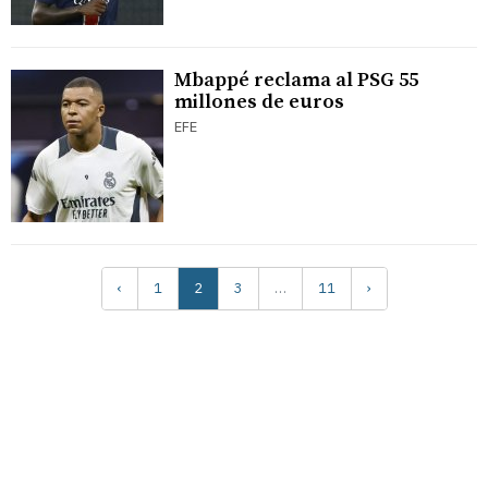
Mbappé reclama al PSG 55
millones de euros
EFE
‹
1
2
3
…
11
›