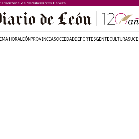
r Lorenzana
Las Médulas
Motos Bañeza
TIMA HORA
LEÓN
PROVINCIA
SOCIEDAD
DEPORTES
GENTE
CULTURA
SUCE