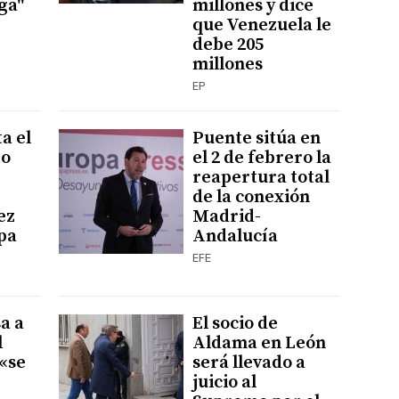
ga"
millones y dice
que Venezuela le
debe 205
millones
EP
a el
Puente sitúa en
to
el 2 de febrero la
reapertura total
de la conexión
ez
Madrid-
pa
Andalucía
EFE
a a
El socio de
l
Aldama en León
«se
será llevado a
juicio al