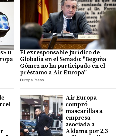
s» u
El exresponsable jurídico de
uropa
Globalia en el Senado: "Begoña
Gómez no ha participado en el
préstamo a Air Europa"
Europa Press
de
Air Europa
rcel
compró
mascarillas a
empresa
asociada a
or
Aldama por 2,3