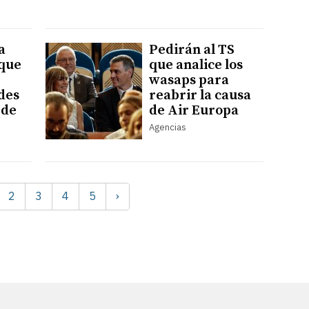
a
Pedirán al TS
ique
que analice los
wasaps para
des
reabrir la causa
 de
de Air Europa
Agencias
2
3
4
5
›