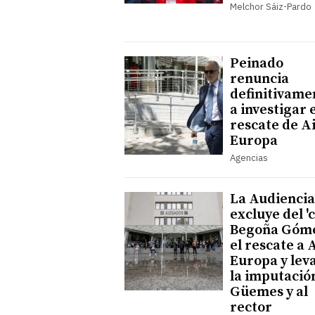
Melchor Sáiz-Pardo
Peinado
renuncia
definitivame
a investigar 
rescate de A
Europa
Agencias
La Audiencia
excluye del '
Begoña Góme
el rescate a 
Europa y lev
la imputació
Güemes y al
rector