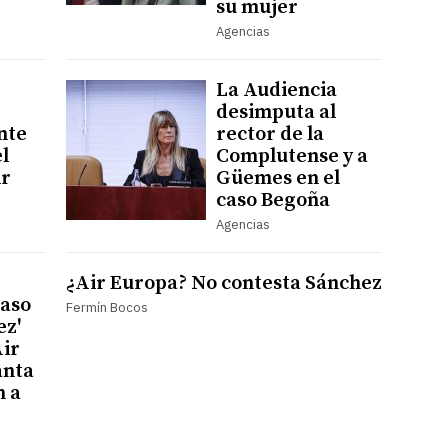
su mujer
Agencias
La Audiencia
desimputa al
nte
rector de la
el
Complutense y a
ir
Güemes en el
caso Begoña
Agencias
¿Air Europa? No contesta Sánchez
caso
Fermín Bocos
z'
Air
anta
n a