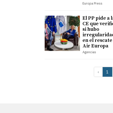
Europa Press
El PP pide a l
CE que verif
si hubo
irregularida
en el rescate
Air Europa
Agencias
‹
1