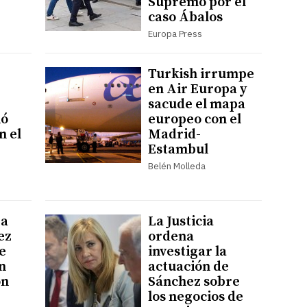
Supremo por el
caso Ábalos
Europa Press
Turkish irrumpe
en Air Europa y
sacude el mapa
ió
europeo con el
n el
Madrid-
Estambul
Belén Molleda
 a
La Justicia
ez
ordena
e
investigar la
n
actuación de
ón
Sánchez sobre
los negocios de