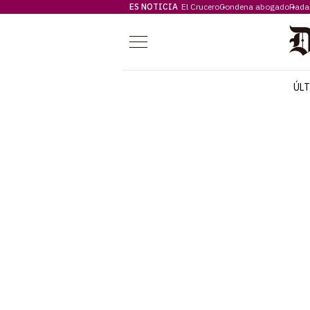
ES NOTICIA
El Crucero
Condena abogado
Rada
Menú
ÚL