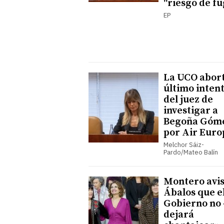
"riesgo de fu
EP
La UCO abort
último inten
del juez de
investigar a
Begoña Góm
por Air Euro
Melchor Sáiz-
Pardo/Mateo Balín
Montero avis
Ábalos que e
Gobierno no 
dejará