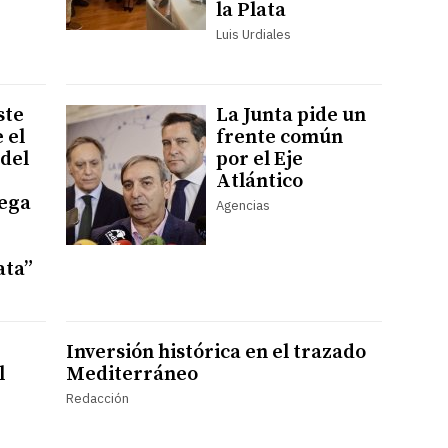
la Plata
Luis Urdiales
ste
La Junta pide un
 el
frente común
del
por el Eje
Atlántico
iega
Agencias
ata”
Inversión histórica en el trazado
l
Mediterráneo
Redacción