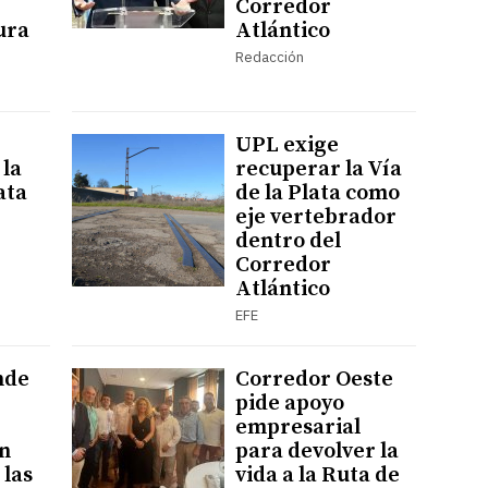
Corredor
ura
Atlántico
Redacción
UPL exige
 la
recuperar la Vía
ata
de la Plata como
eje vertebrador
dentro del
Corredor
Atlántico
EFE
nde
Corredor Oeste
pide apoyo
empresarial
en
para devolver la
 las
vida a la Ruta de