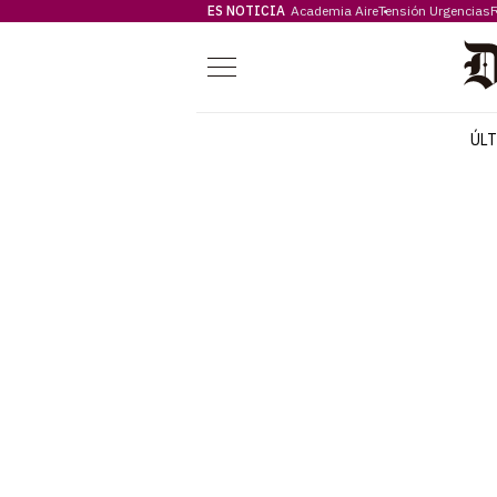
ES NOTICIA
Academia Aire
Tensión Urgencias
F
Menú
ÚL