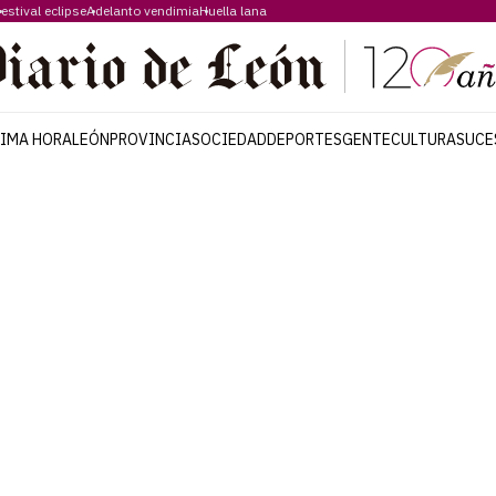
estival eclipse
Adelanto vendimia
Huella lana
TIMA HORA
LEÓN
PROVINCIA
SOCIEDAD
DEPORTES
GENTE
CULTURA
SUCE