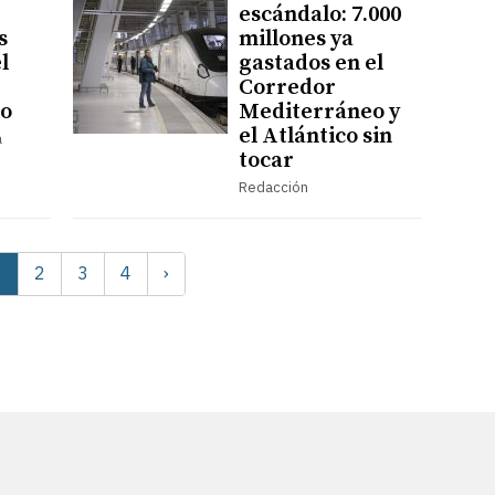
escándalo: 7.000
s
millones ya
l
gastados en el
Corredor
o
Mediterráneo y
el Atlántico sin
a
tocar
Redacción
2
3
4
›
1