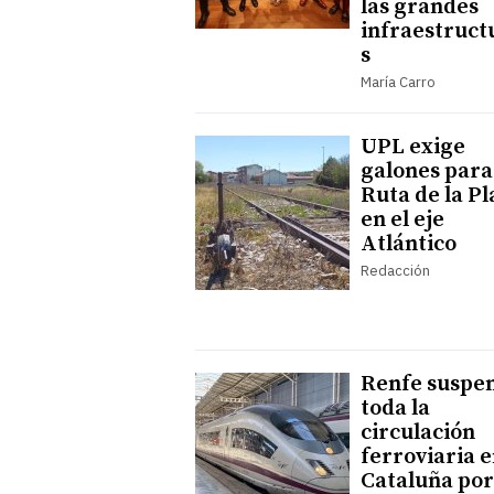
las grandes
infraestruct
s
María Carro
UPL exige
galones para
Ruta de la Pl
en el eje
Atlántico
Redacción
Renfe suspe
toda la
circulación
ferroviaria 
Cataluña por