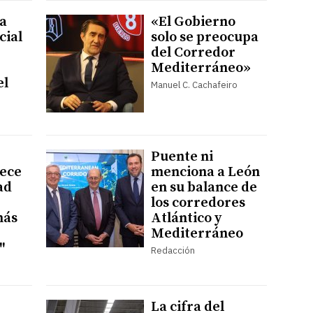
la
«El Gobierno
cial
solo se preocupa
del Corredor
Mediterráneo»
el
Manuel C. Cachafeiro
Puente ni
rece
menciona a León
ad
en su balance de
los corredores
más
Atlántico y
Mediterráneo
"
Redacción
La cifra del