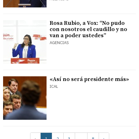
Rosa Rubio, a Vox: “No pudo
con nosotros el caudillo y no
van a poder ustedes”
AGENCIAS
«Así no será presidente más»
ICAL
‹
1
2
3
…
8
›