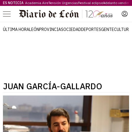
ES NOTICIA
Academia Aire
Tensión Urgencias
Festival eclipse
Adelanto vendimi
Menú
ÚLTIMA HORA
LEÓN
PROVINCIA
SOCIEDAD
DEPORTES
GENTE
CULTURA
JUAN GARCÍA-GALLARDO