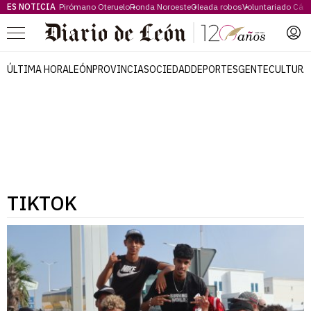
ES NOTICIA
Pirómano Oteruelo
Ronda Noroeste
Oleada robos
Voluntariado Cári
Menú
ÚLTIMA HORA
LEÓN
PROVINCIA
SOCIEDAD
DEPORTES
GENTE
CULTURA
TIKTOK