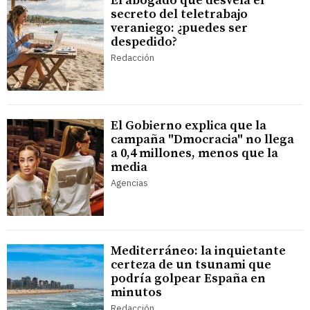
El abogado que desvela el
secreto del teletrabajo
veraniego: ¿puedes ser
despedido?
Redacción
El Gobierno explica que la
campaña "Dmocracia" no llega
a 0,4 millones, menos que la
media
Agencias
Mediterráneo: la inquietante
certeza de un tsunami que
podría golpear España en
minutos
Redacción