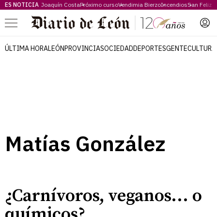
ES NOTICIA
Joaquín Costa
Próximo curso
Vendimia Bierzo
Incendios
San Feliz
Menú
ÚLTIMA HORA
LEÓN
PROVINCIA
SOCIEDAD
DEPORTES
GENTE
CULTURA
Matías González
¿Carnívoros, veganos... o
químicos?