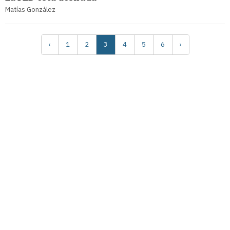
Matías González
‹
1
2
3
4
5
6
›