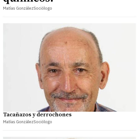
Matías GonzálezSociólogo
Tacañazos y derrochones
Matías GonzálezSociólogo