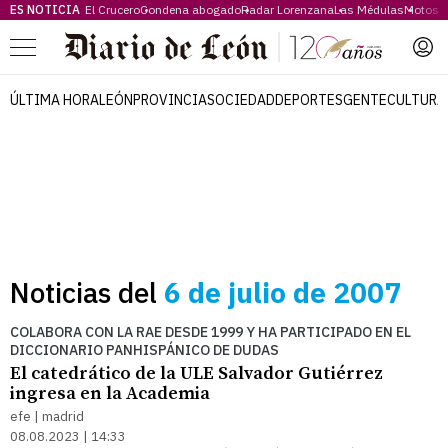
ES NOTICIA
El Crucero
Condena abogado
Radar Lorenzana
Las Médulas
Motos 
Menú
ÚLTIMA HORA
LEÓN
PROVINCIA
SOCIEDAD
DEPORTES
GENTE
CULTURA
Noticias del
6 de julio de 2007
COLABORA CON LA RAE DESDE 1999 Y HA PARTICIPADO EN EL
DICCIONARIO PANHISPÁNICO DE DUDAS
El catedrático de la ULE Salvador Gutiérrez
ingresa en la Academia
efe | madrid
08.08.2023 | 14:33