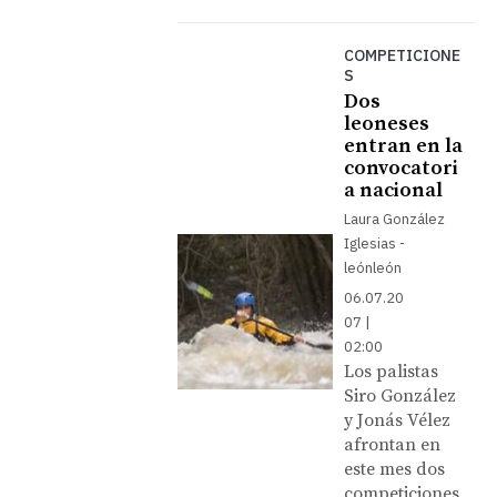
COMPETICIONE
S
Dos
leoneses
entran en la
convocatori
a nacional
Laura González
Iglesias -
leónleón
06.07.20
07 |
02:00
Los palistas
Siro González
y Jonás Vélez
afrontan en
este mes dos
competiciones