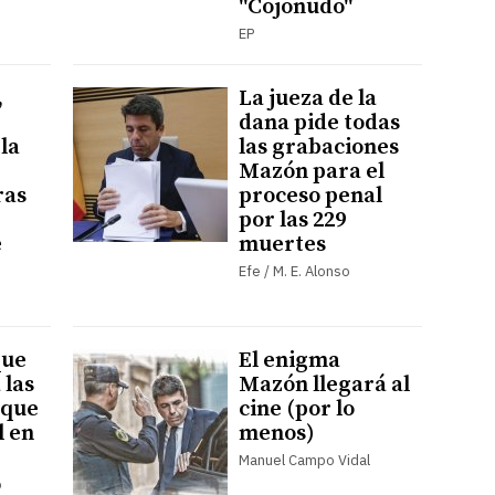
"Cojonudo"
EP
,
La jueza de la
dana pide todas
la
las grabaciones
Mazón para el
ras
proceso penal
por las 229
e
muertes
Efe / M. E. Alonso
que
El enigma
 las
Mazón llegará al
rque
cine (por lo
l en
menos)
Manuel Campo Vidal
o