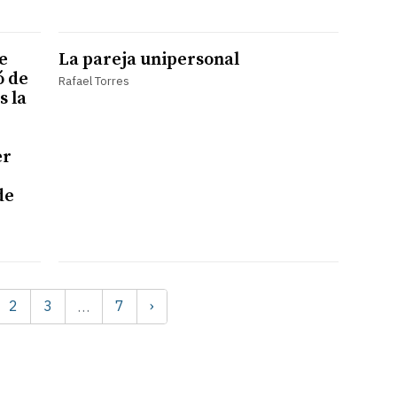
e
La pareja unipersonal
ó de
Rafael Torres
s la
er
de
2
3
7
›
…