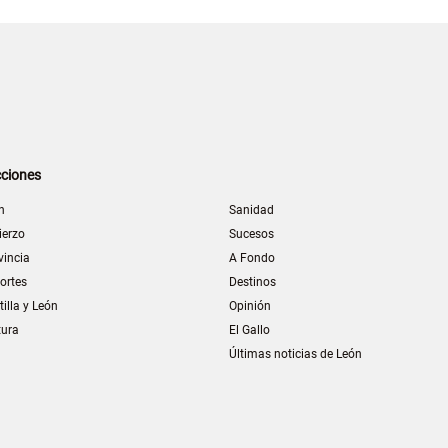
ciones
n
Sanidad
ierzo
Sucesos
vincia
A Fondo
ortes
Destinos
tilla y León
Opinión
tura
El Gallo
Últimas noticias de León