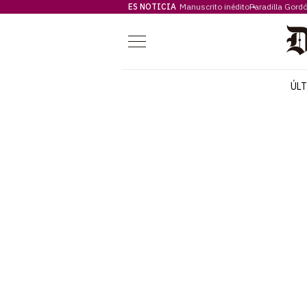
ES NOTICIA
Manuscrito inédito
Paradilla Gord
Menú
ÚL