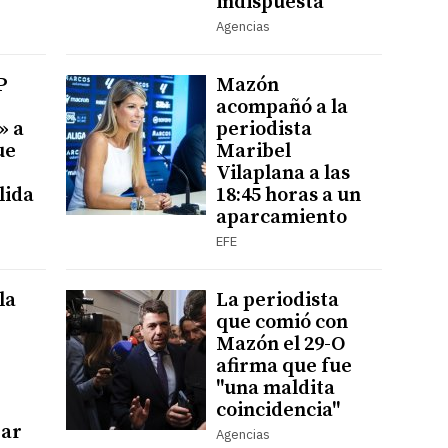
indispuesta
Agencias
P
Mazón
acompañó a la
» a
periodista
ue
Maribel
Vilaplana a las
lida
18:45 horas a un
aparcamiento
EFE
la
La periodista
que comió con
Mazón el 29-O
afirma que fue
"una maldita
coincidencia"
rar
Agencias