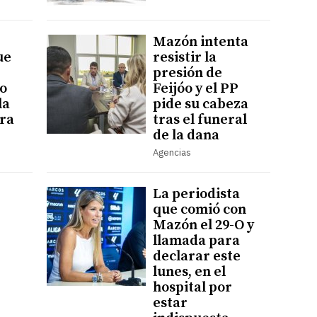
Mazón intenta
ue
resistir la
presión de
o
Feijóo y el PP
la
pide su cabeza
ra
tras el funeral
de la dana
Agencias
La periodista
que comió con
Mazón el 29-O y
llamada para
declarar este
lunes, en el
hospital por
estar