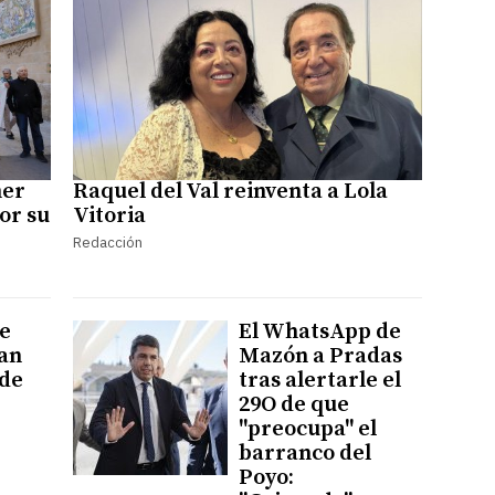
mer
Raquel del Val reinventa a Lola
or su
Vitoria
Redacción
e
El WhatsApp de
an
Mazón a Pradas
 de
tras alertarle el
29O de que
"preocupa" el
barranco del
Poyo: