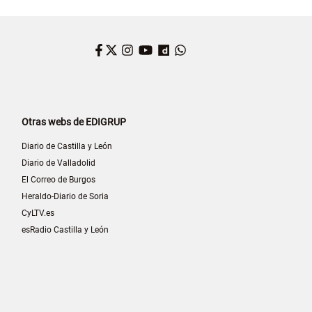
Facebook
Twitter
Instagram
YouTube
Dailymotion
WhatsApp
Otras webs de EDIGRUP
Diario de Castilla y León
Diario de Valladolid
El Correo de Burgos
Heraldo-Diario de Soria
CyLTV.es
esRadio Castilla y León