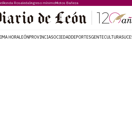
ón
Ronda Rosaleda
Ingreso mínimo
Motos Bañeza
TIMA HORA
LEÓN
PROVINCIA
SOCIEDAD
DEPORTES
GENTE
CULTURA
SUCE