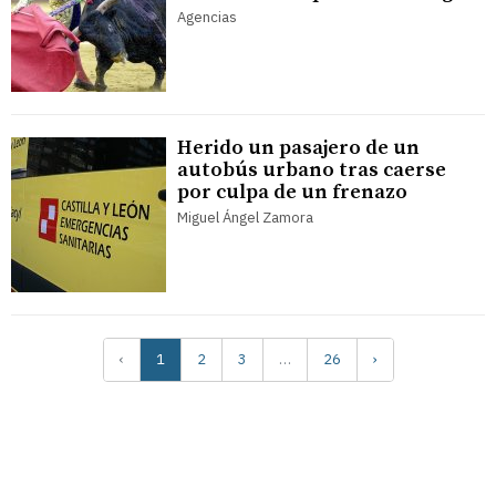
Agencias
Herido un pasajero de un
autobús urbano tras caerse
por culpa de un frenazo
Miguel Ángel Zamora
‹
1
2
3
…
26
›