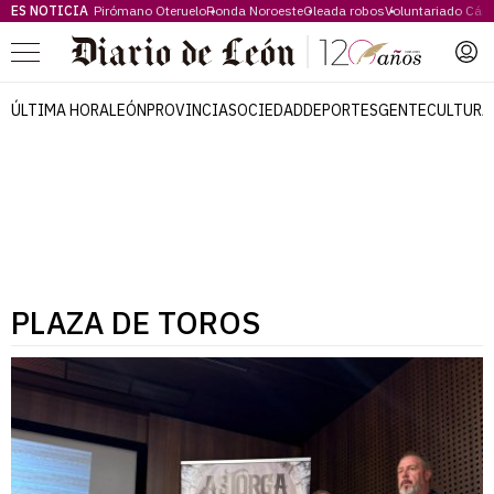
ES NOTICIA
Pirómano Oteruelo
Ronda Noroeste
Oleada robos
Voluntariado Cári
Menú
ÚLTIMA HORA
LEÓN
PROVINCIA
SOCIEDAD
DEPORTES
GENTE
CULTURA
PLAZA DE TOROS