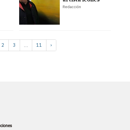
Redacción
2
3
11
›
…
ciones