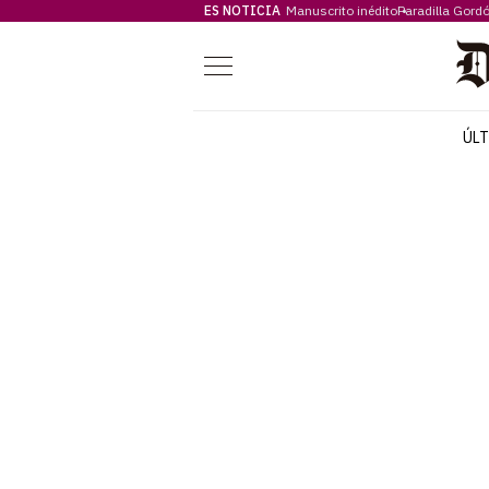
ES NOTICIA
Manuscrito inédito
Paradilla Gord
Menú
ÚL