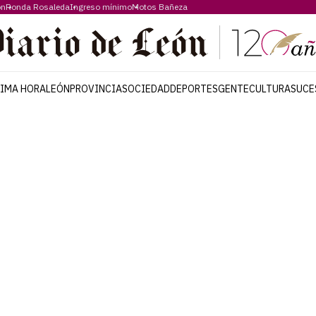
ón
Ronda Rosaleda
Ingreso mínimo
Motos Bañeza
TIMA HORA
LEÓN
PROVINCIA
SOCIEDAD
DEPORTES
GENTE
CULTURA
SUCE