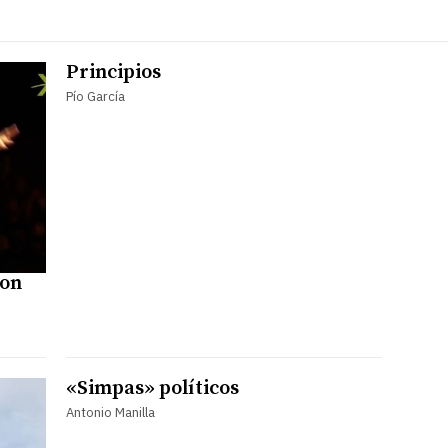
Principios
Pío García
con
«Simpas» políticos
Antonio Manilla