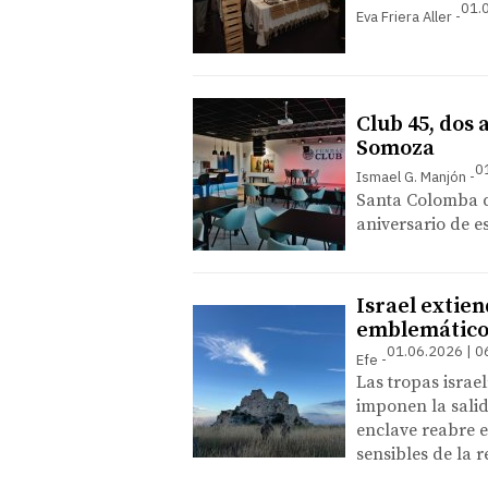
01.
Eva Friera Aller
Club 45, dos
Somoza
0
Ismael G. Manjón
Santa Colomba d
aniversario de es
Israel extien
emblemático 
01.06.2026 | 0
Efe
Las tropas israe
imponen la salid
enclave reabre e
sensibles de la 