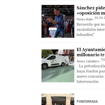
Sánchez pide 
«oposición m
01.06.
Mateo Balín
Recuerda que su
escándalos inter
infundios"
El Ayuntamie
millonario tr
01
Álvaro Caballero
- La privatizaci
haya fondos par
nuevo concurso p
Intervención
PONFERRADA