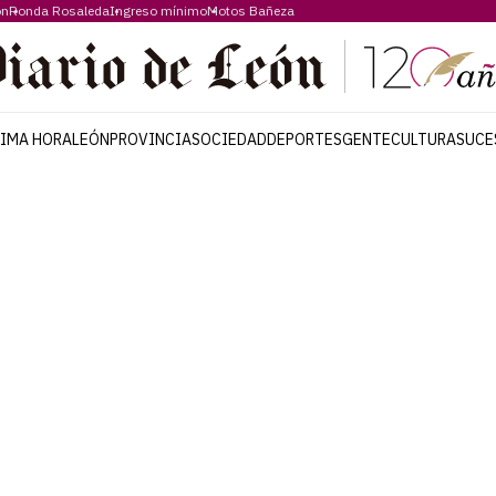
ón
Ronda Rosaleda
Ingreso mínimo
Motos Bañeza
TIMA HORA
LEÓN
PROVINCIA
SOCIEDAD
DEPORTES
GENTE
CULTURA
SUCE