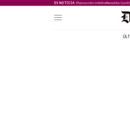
ES NOTICIA
Manuscrito inédito
Paradilla Gord
Menú
ÚL