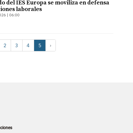
do del IES Europa se moviliza en defensa
ciones laborales
026 | 06:00
2
3
4
5
›
ciones