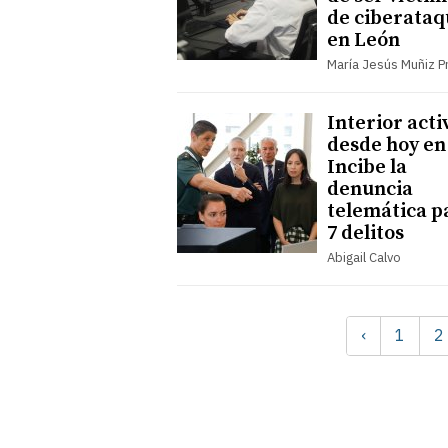
de ciberataq
en León
María Jesús Muñiz P
Interior acti
desde hoy en
Incibe la
denuncia
telemática p
7 delitos
Abigail Calvo
‹
1
2