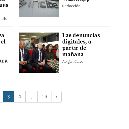
ues
Redacción
rieto
va
Las denuncias
 el
digitales, a
partir de
mañana
ara
Abigail Calvo
4
13
›
3
…