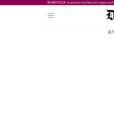
ES NOTICIA
Academia Aire
Tensión Urgencias
F
Menú
ÚL