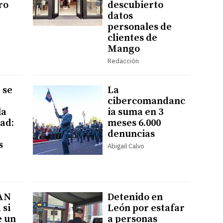
ro
descubierto
datos
personales de
clientes de
Mango
Redacción
 se
La
cibercomandanc
la
ia suma en 3
ad:
meses 6.000
denuncias
s
Abigail Calvo
 AN
Detenido en
 si
León por estafar
e un
a personas