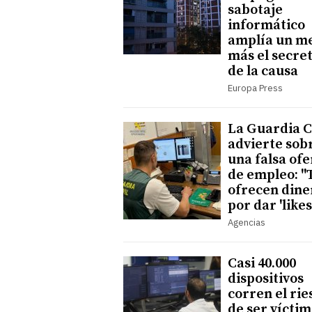
sabotaje
informático
amplía un m
más el secre
de la causa
Europa Press
La Guardia C
advierte sob
una falsa ofe
de empleo: "
ofrecen dine
por dar 'likes
Agencias
Casi 40.000
dispositivos
corren el rie
de ser vícti