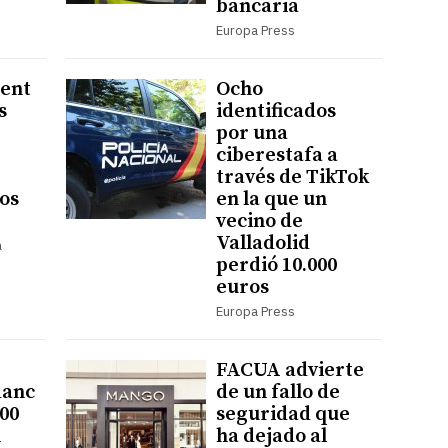
bancaria
Europa Press
uent
Ocho
s
identificados
por una
ciberestafa a
través de TikTok
los
en la que un
vecino de
Valladolid
a
perdió 10.000
euros
Europa Press
FACUA advierte
danc
de un fallo de
000
seguridad que
n
ha dejado al