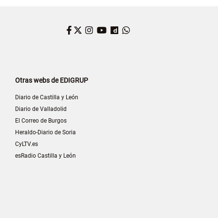
Facebook
Twitter
Instagram
YouTube
Dailymotion
WhatsApp
Otras webs de EDIGRUP
Diario de Castilla y León
Diario de Valladolid
El Correo de Burgos
Heraldo-Diario de Soria
CyLTV.es
esRadio Castilla y León