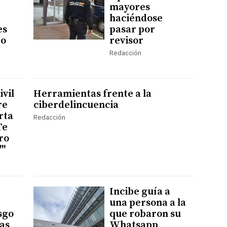
mayores
haciéndose
es
pasar por
to
revisor
Redacción
ivil
Herramientas frente a la
re
ciberdelincuencia
rta
Redacción
Te
ro
'"
Incibe guía a
una persona a la
sgo
que robaron su
mas
Whatsapp