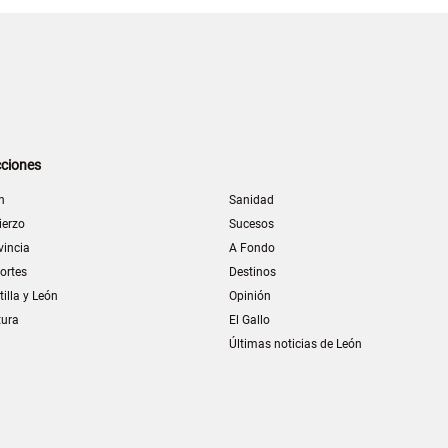
ciones
n
Sanidad
ierzo
Sucesos
vincia
A Fondo
ortes
Destinos
tilla y León
Opinión
tura
El Gallo
Últimas noticias de León