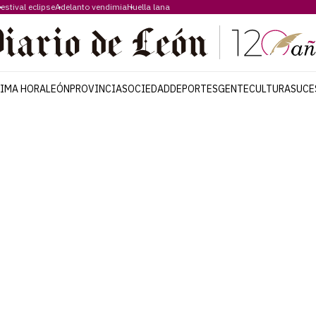
estival eclipse
Adelanto vendimia
Huella lana
TIMA HORA
LEÓN
PROVINCIA
SOCIEDAD
DEPORTES
GENTE
CULTURA
SUCE