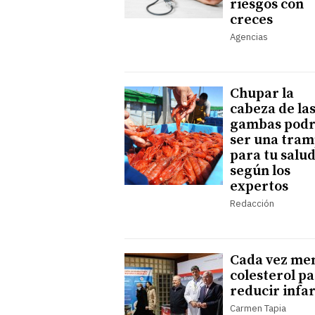
riesgos con
creces
Agencias
Chupar la
cabeza de la
gambas podr
ser una tra
para tu salud
según los
expertos
Redacción
Cada vez me
colesterol p
reducir infa
Carmen Tapia