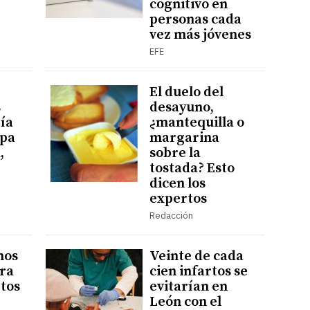
cognitivo en
personas cada
vez más jóvenes
EFE
El duelo del
s
desayuno,
ía
¿mantequilla o
mpa
margarina
,
sobre la
tostada? Esto
dicen los
expertos
Redacción
nos
Veinte de cada
ara
cien infartos se
rtos
evitarían en
León con el