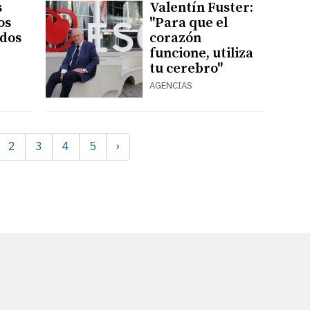
s
Valentín Fuster:
os
"Para que el
dos
corazón
funcione, utiliza
tu cerebro"
AGENCIAS
2
3
4
5
›