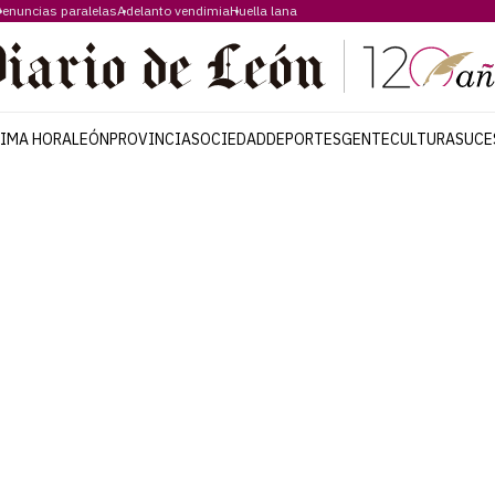
enuncias paralelas
Adelanto vendimia
Huella lana
TIMA HORA
LEÓN
PROVINCIA
SOCIEDAD
DEPORTES
GENTE
CULTURA
SUCE