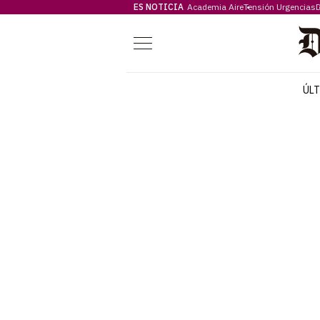
ES NOTICIA
Academia Aire
Tensión Urgencias
D
Menú
ÚL