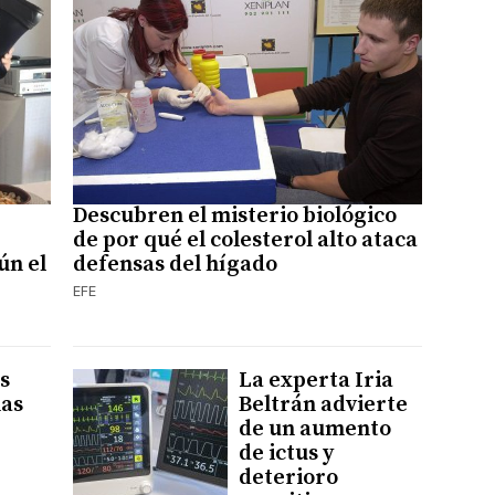
Descubren el misterio biológico
de por qué el colesterol alto ataca
ún el
defensas del hígado
EFE
s
La experta Iria
nas
Beltrán advierte
de un aumento
de ictus y
deterioro