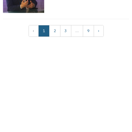
‹
1
2
3
…
9
›