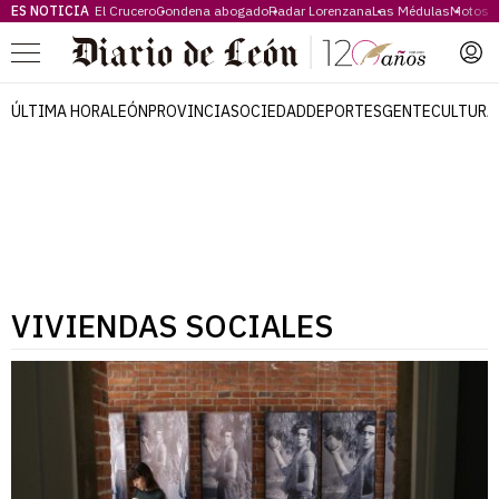
ES NOTICIA
El Crucero
Condena abogado
Radar Lorenzana
Las Médulas
Motos 
Menú
ÚLTIMA HORA
LEÓN
PROVINCIA
SOCIEDAD
DEPORTES
GENTE
CULTURA
VIVIENDAS SOCIALES