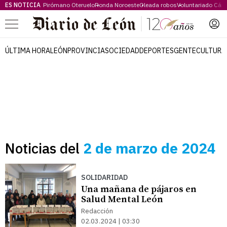
ES NOTICIA
Pirómano Oteruelo
Ronda Noroeste
Oleada robos
Voluntariado Cári
Menú
ÚLTIMA HORA
LEÓN
PROVINCIA
SOCIEDAD
DEPORTES
GENTE
CULTURA
Noticias del
2 de marzo de 2024
SOLIDARIDAD
Una mañana de pájaros en
Salud Mental León
Redacción
02.03.2024 | 03:30