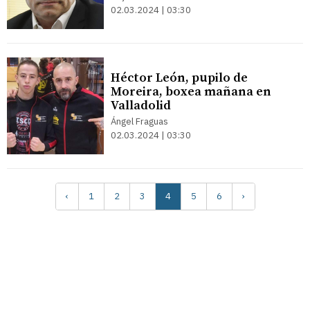
02.03.2024 | 03:30
Héctor León, pupilo de
Moreira, boxea mañana en
Valladolid
Ángel Fraguas
02.03.2024 | 03:30
‹
1
2
3
4
5
6
›