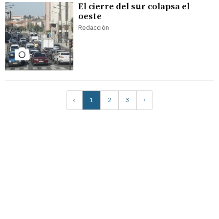
El cierre del sur colapsa el
oeste
Redacción
‹
1
2
3
›