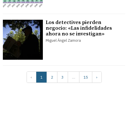
Los detectives pierden
negocio: «Las infidelidades
ahora no se investigan»
Miguel Ángel Zamora
‹
1
2
3
…
15
›