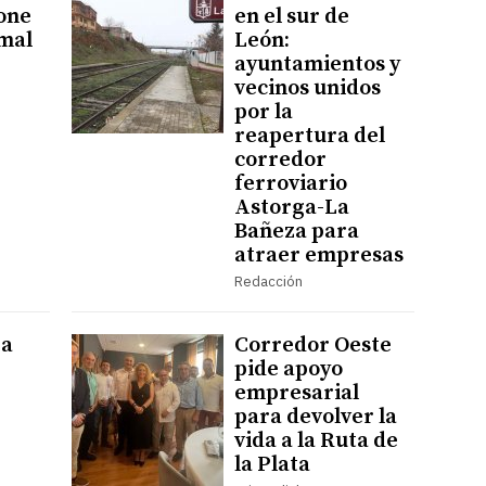
one
en el sur de
amal
León:
ayuntamientos y
vecinos unidos
por la
reapertura del
corredor
ferroviario
Astorga-La
Bañeza para
atraer empresas
Redacción
za
Corredor Oeste
pide apoyo
empresarial
para devolver la
vida a la Ruta de
la Plata