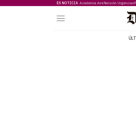
ES NOTICIA
Academia Aire
Tensión Urgencias
F
Menú
ÚL