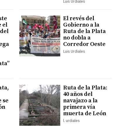
Luis Urdiales
ste
El revés del
 el
Gobierno a la
del
Ruta de la Plata
no dobla a
iega
Corredor Oeste
Luis Urdiales
ata”
ata,
Ruta de la Plata:
40 años del
e se
navajazo a la
ón
primera vía
muerta de León
l. urdiales