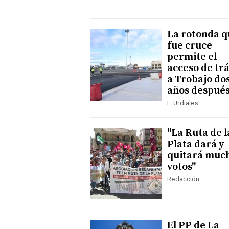
La rotonda q
fue cruce
permite el
acceso de trá
a Trobajo do
años despué
L. Urdiales
"La Ruta de l
Plata dará y
quitará muc
votos"
Redacción
El PP de La