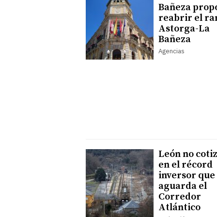
Bañeza prop
reabrir el r
Astorga-La
Bañeza
Agencias
León no coti
en el récord
inversor que
aguarda el
Corredor
Atlántico