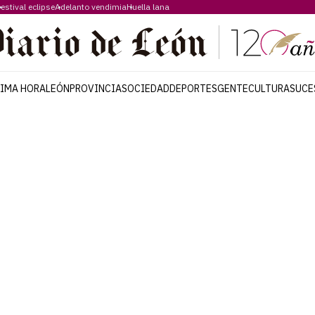
estival eclipse
Adelanto vendimia
Huella lana
TIMA HORA
LEÓN
PROVINCIA
SOCIEDAD
DEPORTES
GENTE
CULTURA
SUCE