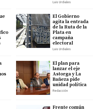
Luis Urdiales
ue
El Gobierno
agita la entrada
de la Ruta de la
fico
Plata en
s
campaña
s
electoral
Luis Urdiales
a
El plan para
lanzar el eje
hos
Astorga y La
Bañeza pide
unidad política
Redacción
Frente común