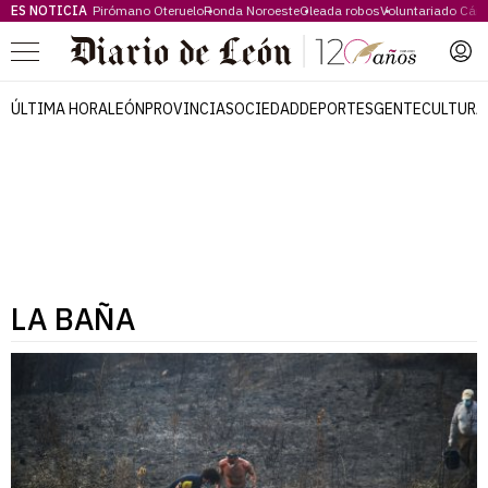
ES NOTICIA
Pirómano Oteruelo
Ronda Noroeste
Oleada robos
Voluntariado Cári
Menú
ÚLTIMA HORA
LEÓN
PROVINCIA
SOCIEDAD
DEPORTES
GENTE
CULTURA
LA BAÑA